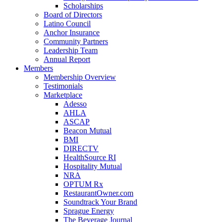
Scholarships
Board of Directors
Latino Council
Anchor Insurance
Community Partners
Leadership Team
Annual Report
Members
Membership Overview
Testimonials
Marketplace
Adesso
AHLA
ASCAP
Beacon Mutual
BMI
DIRECTV
HealthSource RI
Hospitality Mutual
NRA
OPTUM Rx
RestaurantOwner.com
Soundtrack Your Brand
Sprague Energy
The Beverage Journal